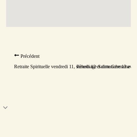
Précédent
Retraite Spirituelle vendredi 11, samedi 12 et dimanche 13 avril
Pèlerinage Sainte Germaine à P